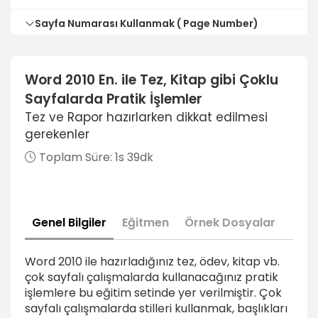
Sayfa Numarası Kullanmak ( Page Number)
Sayfa numarası eklemek
2dk
Word 2010 En. ile Tez, Kitap gibi Çoklu
Sayfalarda Pratik İşlemler
Bölüm sonu eklemek
4dk
Tez ve Rapor hazırlarken dikkat edilmesi
gerekenler
Bölüm öncesi ve sonrasını ayrı ayrı
Toplam Süre:
1s 39dk
numaralandırmak
2dk
Numaralandırmada Farklı Seçenekler kullanmak
2dk
Genel Bilgiler
Eğitmen
Örnek Dosyalar
Doküman İçinde Dolaşmak
Word 2010 ile hazırladığınız tez, ödev, kitap vb.
çok sayfalı çalışmalarda kullanacağınız pratik
Stilleri kullanmak (Gezinti Bölmesi)
işlemlere bu eğitim setinde yer verilmiştir. Çok
2dk
sayfalı çalışmalarda stilleri kullanmak, başlıkları