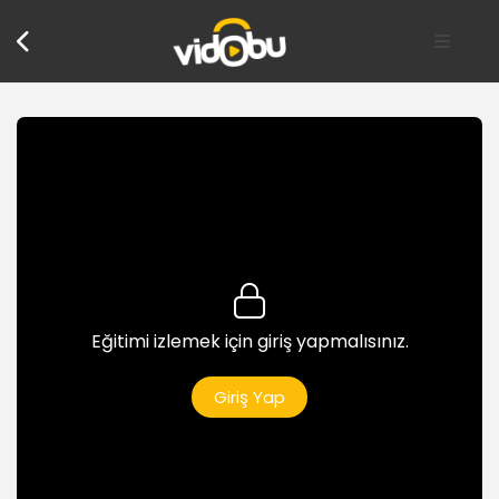
Paragraf başı ve Asılı paragraf
3dk
Öncesine sonrasına boşluk koyma
2dk
Satır aralarındaki boşlukları ayarlama
3dk
Paragraf Özellikleri (Line and Page Breaks)
Tek kalan satırları önleme
3dk
Eğitimi izlemek için giriş yapmalısınız.
Sonraki paragraf ile birlikte hareket etme
4dk
Giriş Yap
Paragraf satırlarını birlikte tutma
2dk
Paragraftan önce sayfa sonu ekleme