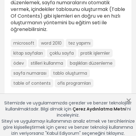
düzenlemek, sayfa numaralarını otomatik
İçindekiler tablosunu kullanmak
vermek, içindekiler tablosunu oluşturmak (Table
1dk
Of Contents) gibi işlemleri en doğru ve en hızlı
Örnek Uygulama
oluşturmanın yöntemini bu eğitim seti ile
7dk
öğrenebilirsiniz.
Sonuç
microsoft
word 2010
tez yapımı
kitap sayfaları
çoklu sayfa
pratik işlemler
Sonuç
2dk
ödev
stilleri kullanma
başlıkları düzenleme
sayfa numarası
tablo oluşturma
table of contents
ofis programları
×
Sitemizde ve uygulamamızda çerezler ve benzer teknolojiler
kullanılmaktadır. Bilgi almak için
Çerez Aydınlatma Metni
’ni
inceleyiniz.
Siteyi ve uygulamayı kullanımınızı analiz etmek ve tercihlerinize
göre kişiselleştirmek için çerez ve benzer teknoloji kullanımına
izin veriyorsanız "Kabul Ediyorum" seçeneğini tıklayınız.