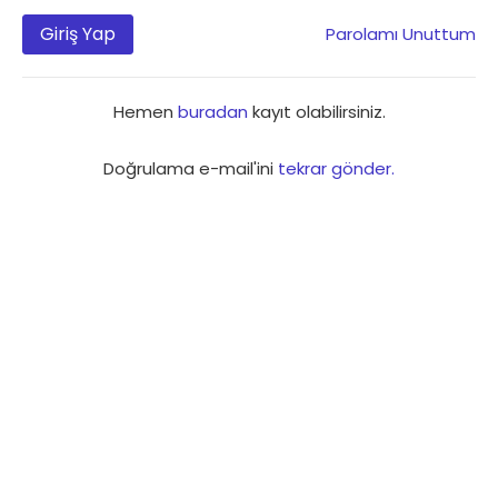
Giriş Yap
Parolamı Unuttum
Hemen
buradan
kayıt olabilirsiniz.
Doğrulama e-mail'ini
tekrar gönder.