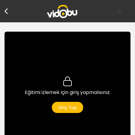
Paragraf Özellikleri (Indent and Spacing)
Yazım kuralları ve önemi
4dk
Paragraf nedir? Nasıl oluşturulur
7dk
Dokümanda seçim yöntemleri
6dk
Sağ ve Sol’dan boşluk oluşturma
3dk
Eğitimi izlemek için giriş yapmalısınız.
Paragraf başı ve Asılı paragraf
3dk
Giriş Yap
Öncesine sonrasına boşluk koyma
2dk
Satır aralarındaki boşlukları ayarlama