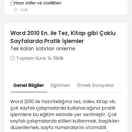
Hazır stiller ve özellikleri
4dk
Tez ve Raporda stil kullanmak
2dk
Word 2010 En. ile Tez, Kitap gibi Çoklu
Sayfalarda Pratik İşlemler
Kullanılan stilleri güncellemek
4dk
Tek kalan satırları önleme
Toplam Süre:
1s 39dk
İçindekiler oluşturmak
2dk
İçindekiler tablosunu güncellemek
Genel Bilgiler
Eğitmen
Örnek Dosyalar
3dk
Sayfa Numarası Kullanmak ( Page Number)
Word 2010 ile hazırladığınız tez, ödev, kitap vb.
çok sayfalı çalışmalarda kullanacağınız pratik
Sayfa numarası eklemek
işlemlere bu eğitim setinde yer verilmiştir. Çok
2dk
sayfalı çalışmalarda stilleri kullanmak, başlıkları
düzenlemek, sayfa numaralarını otomatik
Bölüm sonu eklemek