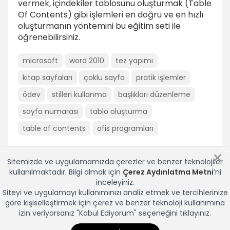
vermek, içindekiler tablosunu oluşturmak (Table
4dk
Of Contents) gibi işlemleri en doğru ve en hızlı
oluşturmanın yöntemini bu eğitim seti ile
Bölüm öncesi ve sonrasını ayrı ayrı
öğrenebilirsiniz.
numaralandırmak
2dk
microsoft
word 2010
tez yapımı
Numaralandırmada Farklı Seçenekler kullanmak
kitap sayfaları
çoklu sayfa
pratik işlemler
2dk
ödev
stilleri kullanma
başlıkları düzenleme
Doküman İçinde Dolaşmak
sayfa numarası
tablo oluşturma
Stilleri kullanmak (Gezinti Bölmesi)
table of contents
ofis programları
2dk
×
İçindekiler tablosunu kullanmak
Sitemizde ve uygulamamızda çerezler ve benzer teknolojiler
1dk
kullanılmaktadır. Bilgi almak için
Çerez Aydınlatma Metni
’ni
inceleyiniz.
Örnek Uygulama
Siteyi ve uygulamayı kullanımınızı analiz etmek ve tercihlerinize
7dk
göre kişiselleştirmek için çerez ve benzer teknoloji kullanımına
izin veriyorsanız "Kabul Ediyorum" seçeneğini tıklayınız.
Sonuç