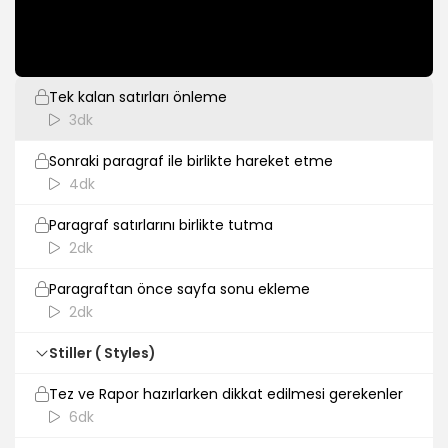
3dk
Paragraf Özellikleri (Line and Page Breaks)
Tek kalan satırları önleme
3dk
Sonraki paragraf ile birlikte hareket etme
4dk
Paragraf satırlarını birlikte tutma
2dk
Paragraftan önce sayfa sonu ekleme
2dk
Stiller ( Styles)
Tez ve Rapor hazırlarken dikkat edilmesi gerekenler
6dk