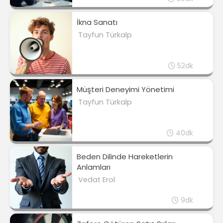
İkna Sanatı
Tayfun Türkalp
52dk
Müşteri Deneyimi Yönetimi
Tayfun Türkalp
40dk
Beden Dilinde Hareketlerin
Anlamları
Vedat Erol
9dk