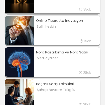
35dk
Online Ticarette İnovasyon
Salih Keskin
19dk
Nöro Pazarlama ve Nöro Satış
Mert Aydıner
28dk
Başarılı Satış Teknikleri
Şahap Bayram Tokgöz
30dk