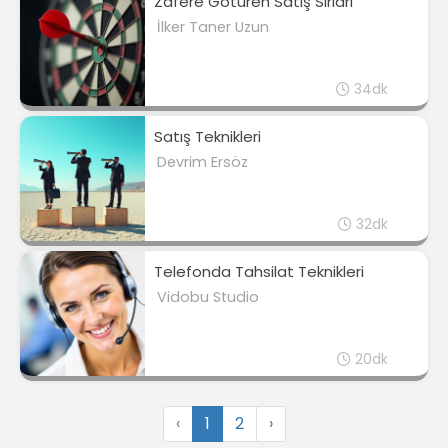
Zafere Götüren Satış Sırları
İlker Taner Uzun
34dk
Satış Teknikleri
Devrim Ersöz
32dk
Telefonda Tahsilat Teknikleri
Vidobu Studio
20dk
‹
1
2
›