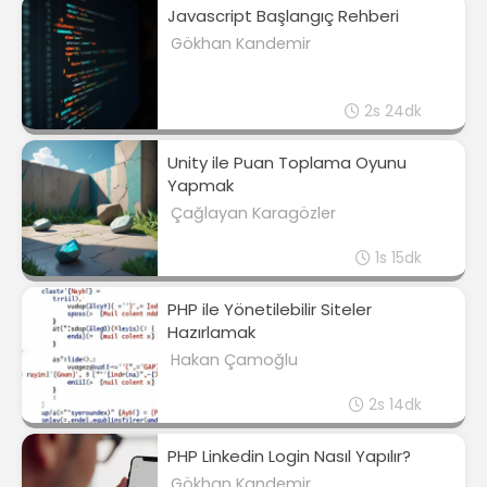
Javascript Başlangıç Rehberi
Gökhan Kandemir
2s 24dk
Unity ile Puan Toplama Oyunu
Yapmak
Çağlayan Karagözler
1s 15dk
PHP ile Yönetilebilir Siteler
Hazırlamak
Hakan Çamoğlu
2s 14dk
PHP Linkedin Login Nasıl Yapılır?
Gökhan Kandemir