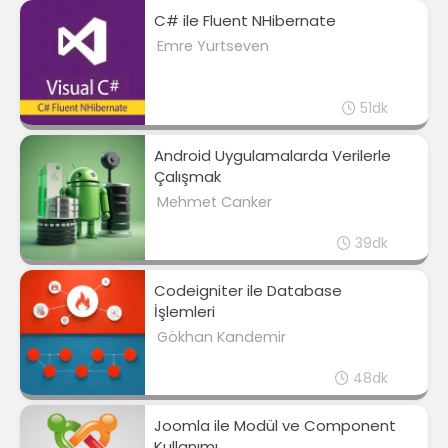
C# ile Fluent NHibernate
Emre Yurtseven
51dk
Android Uygulamalarda Verilerle
Çalışmak
Mehmet Canker
39dk
Codeigniter ile Database
İşlemleri
Gökhan Kandemir
48dk
Joomla ile Modül ve Component
Kullanımı