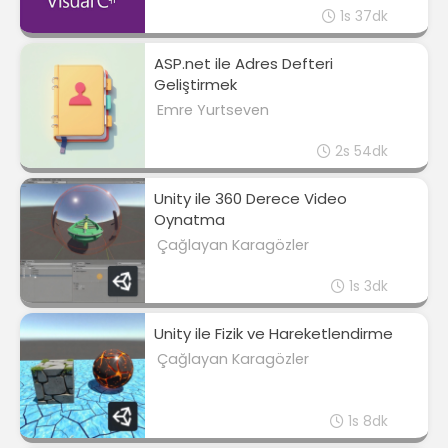
1s 37dk
ASP.net ile Adres Defteri
Geliştirmek
Emre Yurtseven
2s 54dk
Unity ile 360 Derece Video
Oynatma
Çağlayan Karagözler
1s 3dk
Unity ile Fizik ve Hareketlendirme
Çağlayan Karagözler
1s 8dk