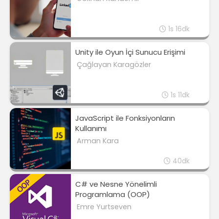
1s 16dk
Unity ile Oyun İçi Sunucu Erişimi
Çağlayan Karagözler
1s 11dk
JavaScript ile Fonksiyonların
Kullanımı
Arman Kara
40dk
C# ve Nesne Yönelimli
Programlama (OOP)
Emre Yurtseven