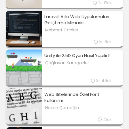
2s 12dk
Laravel 5 ile Web Uygulamaları
Geliştirme Mimarisi
Mehmet Canker
1s 18dk
Unity ile 2.5D Oyun Nasıl Yapılır?
Çağlayan Karagözler
3s 46dk
Web Sitelerinde Özel Font
Kullanımı
Hakan Çamoğlu
41dk