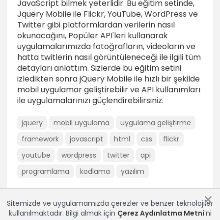
JavaScript bilmek yeterlidir. Bu eğitim setinde,
9dk
Jquery Mobile ile Flickr, YouTube, WordPress ve
Twitter gibi platformlardan verilerin nasıl
Listeye resim eklemek ve Bağlantı sorunlarını
okunacağını, Popüler API'leri kullanarak
çözmek
uygulamalarımızda fotoğrafların, videoların ve
5dk
hatta twitlerin nasıl görüntüleneceği ile ilgili tüm
Dinamik Toolbar Oluşturmak
detayları anlattım. Sizlerde bu eğitim setini
izledikten sonra jQuery Mobile ile hızlı bir şekilde
Dinamik geri butonu oluşturmak
mobil uygulamar geliştirebilir ve API kullanımları
3dk
ile uygulamalarınızı güçlendirebilirsiniz.
Menüler için başlıkları eklemek
jquery
mobil uygulama
uygulama geliştirme
2dk
framework
javascript
html
css
flickr
Footer alanı ile çalışmak
youtube
wordpress
twitter
api
4dk
programlama
kodlama
yazılım
YouTube API’si ile Çalışmak
×
Feed’ler için sayfa hazırlamak
Sitemizde ve uygulamamızda çerezler ve benzer teknolojiler
5dk
kullanılmaktadır. Bilgi almak için
Çerez Aydınlatma Metni
’ni