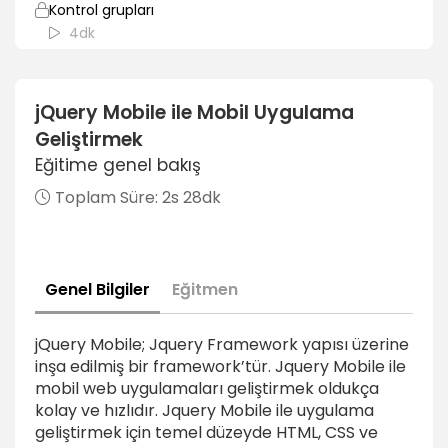
Kontrol grupları
4dk
Header alanı eklemek
6dk
jQuery Mobile ile Mobil Uygulama
Geliştirmek
Footer alanına ikonlar eklemek
5dk
Eğitime genel bakış
Toplam Süre:
2s 28dk
Dinamik İçerikler Oluşturmak
JSON api ile WordPress beslemeleri oluşturmak
3dk
Genel Bilgiler
Eğitmen
Uygulamamıza feed import etmek
3dk
jQuery Mobile; Jquery Framework yapısı üzerine
inşa edilmiş bir framework’tür. Jquery Mobile ile
Sayfa şablonlarını oluşturmak
mobil web uygulamaları geliştirmek oldukça
6dk
kolay ve hızlıdır. Jquery Mobile ile uygulama
geliştirmek için temel düzeyde HTML, CSS ve
Dinamik filtrelenebilir liste öğeleri