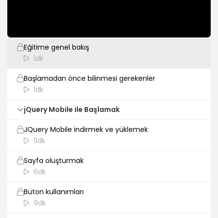
Giriş
Eğitime genel bakış
1dk
Başlamadan önce bilinmesi gerekenler
1dk
jQuery Mobile ile Başlamak
JQuery Mobile indirmek ve yüklemek
11dk
Sayfa oluşturmak
6dk
Buton kullanımları
9dk