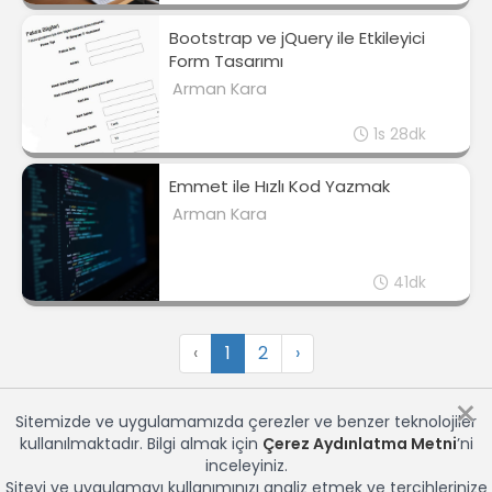
Bootstrap ve jQuery ile Etkileyici
Form Tasarımı
Arman Kara
1s 28dk
Emmet ile Hızlı Kod Yazmak
Arman Kara
41dk
‹
1
2
›
×
Sitemizde ve uygulamamızda çerezler ve benzer teknolojiler
kullanılmaktadır. Bilgi almak için
Çerez Aydınlatma Metni
’ni
inceleyiniz.
Siteyi ve uygulamayı kullanımınızı analiz etmek ve tercihlerinize