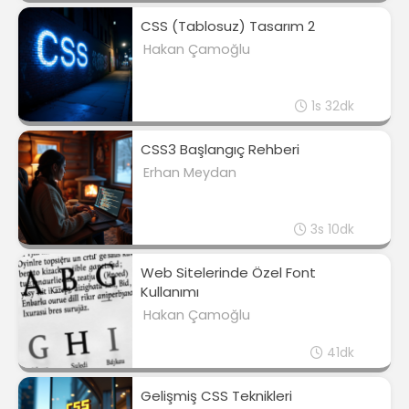
CSS (Tablosuz) Tasarım 2
Hakan Çamoğlu
1s 32dk
CSS3 Başlangıç Rehberi
Erhan Meydan
3s 10dk
Web Sitelerinde Özel Font
Kullanımı
Hakan Çamoğlu
41dk
Gelişmiş CSS Teknikleri