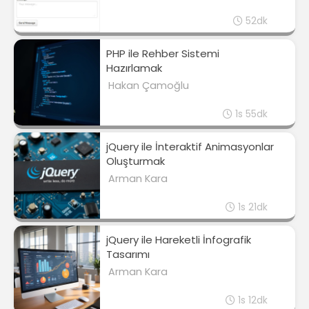
52dk
PHP ile Rehber Sistemi
Hazırlamak
Hakan Çamoğlu
1s 55dk
jQuery ile İnteraktif Animasyonlar
Oluşturmak
Arman Kara
1s 21dk
jQuery ile Hareketli İnfografik
Tasarımı
Arman Kara
1s 12dk