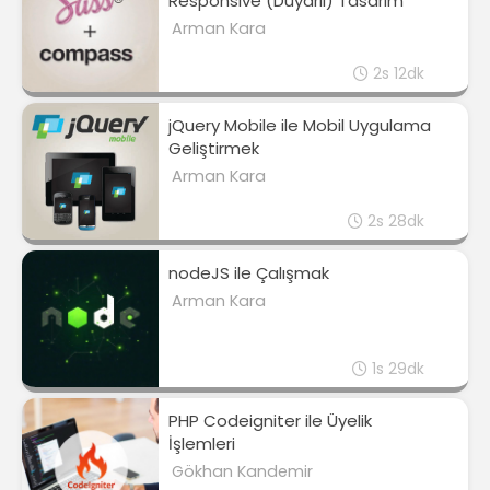
Responsive (Duyarlı) Tasarım
Arman Kara
2s 12dk
jQuery Mobile ile Mobil Uygulama
Geliştirmek
Arman Kara
2s 28dk
nodeJS ile Çalışmak
Arman Kara
1s 29dk
PHP Codeigniter ile Üyelik
İşlemleri
Gökhan Kandemir