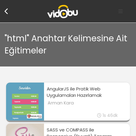
"html" Anahtar Kelimesine Ait
Eğitimeler
AngularJS ile Pratik Web
Uygulamaları Hazırlamak
Arman Kara
1s 46dk
SASS ve COMPASS ile