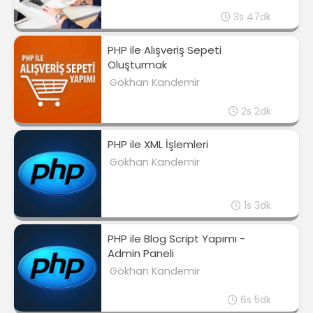
3s 47dk
PHP ile Alışveriş Sepeti
Oluşturmak
Gökhan Kandemir
2s 2dk
PHP ile XML İşlemleri
Gökhan Kandemir
1s 3dk
PHP ile Blog Script Yapımı -
Admin Paneli
Gökhan Kandemir
6s 5dk