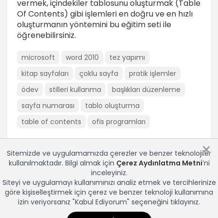
vermek, içindekiler tablosunu oluşturmak (Table
6dk
Of Contents) gibi işlemleri en doğru ve en hızlı
oluşturmanın yöntemini bu eğitim seti ile
Hazır stiller ve özellikleri
öğrenebilirsiniz.
4dk
Tez ve Raporda stil kullanmak
microsoft
word 2010
tez yapımı
2dk
kitap sayfaları
çoklu sayfa
pratik işlemler
Kullanılan stilleri güncellemek
ödev
stilleri kullanma
başlıkları düzenleme
4dk
sayfa numarası
tablo oluşturma
İçindekiler oluşturmak
table of contents
ofis programları
2dk
×
İçindekiler tablosunu güncellemek
Sitemizde ve uygulamamızda çerezler ve benzer teknolojiler
3dk
kullanılmaktadır. Bilgi almak için
Çerez Aydınlatma Metni
’ni
inceleyiniz.
Sayfa Numarası Kullanmak ( Page Number)
Siteyi ve uygulamayı kullanımınızı analiz etmek ve tercihlerinize
göre kişiselleştirmek için çerez ve benzer teknoloji kullanımına
Sayfa numarası eklemek
izin veriyorsanız "Kabul Ediyorum" seçeneğini tıklayınız.
2dk