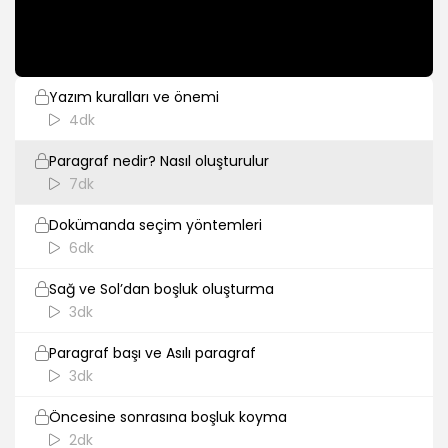
1dk
Paragraf Özellikleri (Indent and Spacing)
Yazım kuralları ve önemi
4dk
Paragraf nedir? Nasıl oluşturulur
7dk
Dokümanda seçim yöntemleri
6dk
Sağ ve Sol’dan boşluk oluşturma
3dk
Paragraf başı ve Asılı paragraf
3dk
Öncesine sonrasına boşluk koyma
2dk