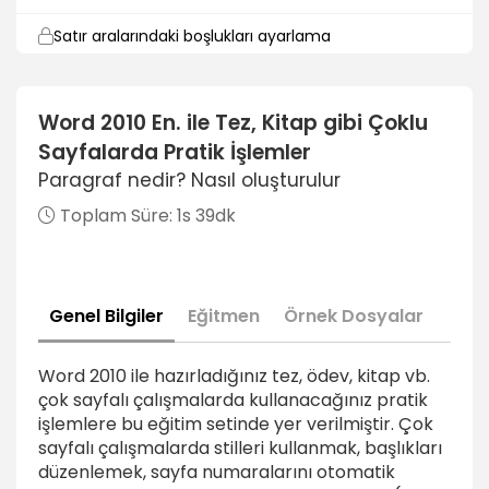
Satır aralarındaki boşlukları ayarlama
3dk
Paragraf Özellikleri (Line and Page Breaks)
Word 2010 En. ile Tez, Kitap gibi Çoklu
Sayfalarda Pratik İşlemler
Tek kalan satırları önleme
3dk
Paragraf nedir? Nasıl oluşturulur
Toplam Süre:
1s 39dk
Sonraki paragraf ile birlikte hareket etme
4dk
Paragraf satırlarını birlikte tutma
Genel Bilgiler
Eğitmen
Örnek Dosyalar
2dk
Paragraftan önce sayfa sonu ekleme
Word 2010 ile hazırladığınız tez, ödev, kitap vb.
2dk
çok sayfalı çalışmalarda kullanacağınız pratik
işlemlere bu eğitim setinde yer verilmiştir. Çok
Stiller ( Styles)
sayfalı çalışmalarda stilleri kullanmak, başlıkları
düzenlemek, sayfa numaralarını otomatik
Tez ve Rapor hazırlarken dikkat edilmesi gerekenler