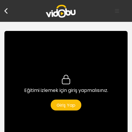
Bildirim menüsüne genel bakış
1dk
Uygulama bildirimlerinin ayarlanması
4dk
Kablosuz Ağ Ayarları
Kablosuz ağda DNS tanımlama
2dk
Kablosuz ağların kaldırılması
2dk
Eğitimi izlemek için giriş yapmalısınız.
İnternet bağlantısının paylaştırılması
3dk
Giriş Yap
Genel Ayarlar
Gizlilik ayarları
8dk