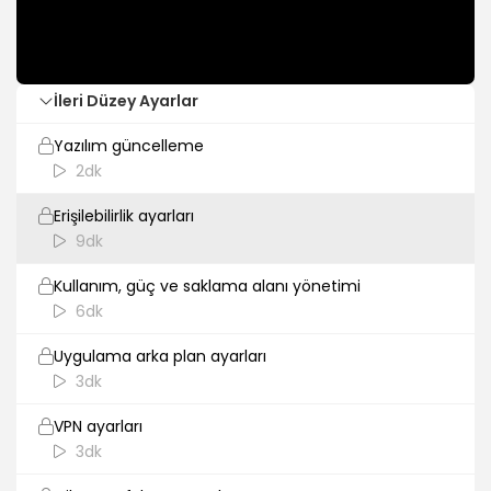
Fotoğraf ve video ayarları
7dk
İleri Düzey Ayarlar
Yazılım güncelleme
2dk
Erişilebilirlik ayarları
9dk
Kullanım, güç ve saklama alanı yönetimi
6dk
Uygulama arka plan ayarları
3dk
VPN ayarları
3dk