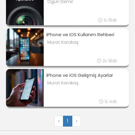
Ogün Demir
1s 19dk
iPhone ve iOS Kullanım Rehberi
Murat Karakaş
2s 18dk
iPhone ve iOS Gelişmiş Ayarlar
Murat Karakaş
1s 4dk
‹
1
›