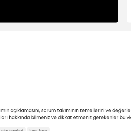
ın açıklamasını, scrum takımının temellerini ve değerle
tayları hakkında bilmeniz ve dikkat etmeniz gerekenler bu vi
a yöntemleri
kan-ban