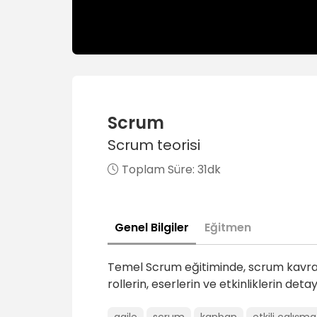
Scrum
Scrum teorisi
Toplam Süre:
31dk
Genel Bilgiler
Eğitmen
Temel Scrum eğitiminde, scrum kavram
rollerin, eserlerin ve etkinliklerin de
agile
scrum
kanban
etkili çalışm