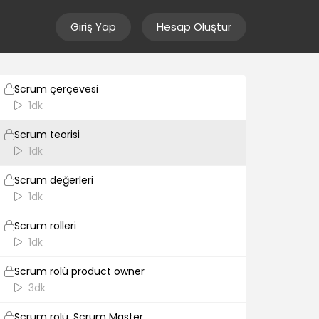
1dk
Giriş Yap
Hesap Oluştur
Scrum uygulamak zordur
1dk
Scrum çerçevesi
1dk
Scrum teorisi
1dk
Scrum değerleri
1dk
Scrum rolleri
1dk
Scrum rolü product owner
3dk
Scrum rolü, Scrum Master