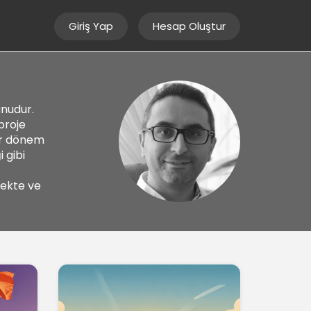
Giriş Yap
Hesap Oluştur
nudur.
proje
bir dönem
 gibi
mekte ve