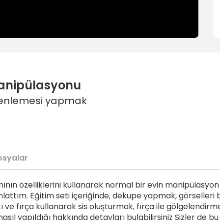
 Manipülasyonu
üzenlemesi yapmak
osyalar
ın özelliklerini kullanarak normal bir evin manipülasyon il
attım. Eğitim seti içeriğinde, dekupe yapmak, görselleri b
e fırça kullanarak sis oluşturmak, fırça ile gölgelendirme
ıl yapıldığı hakkında detayları bulabilirsiniz Sizler de bu 