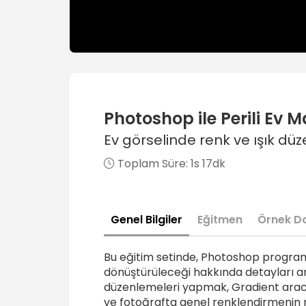
Photoshop ile Perili Ev
Ev görselinde renk ve ışık d
Toplam Süre:
1s 17dk
Genel Bilgiler
Eğitmen
Örnek D
Bu eğitim setinde, Photoshop programın
dönüştürüleceği hakkında detayları anl
düzenlemeleri yapmak, Gradient aracı v
ve fotoğrafta genel renklendirmenin nas