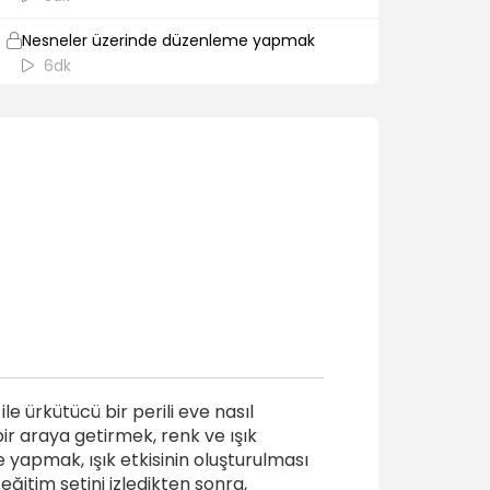
Nesneler üzerinde düzenleme yapmak
6dk
Ağaçlar eklemek ve renk düzenlemesi
yapmak
2dk
Gradient aracı ile sis efekti eklemek
3dk
Fırça ile sis ve duvarlarda çatlak oluşturmak
6dk
Nesne eklemek 2
8dk
e ürkütücü bir perili eve nasıl
Evi ışıklandırmak
ir araya getirmek, renk ve ışık
6dk
 yapmak, ışık etkisinin oluşturulması
eğitim setini izledikten sonra,
Fırça kullanarak gölgelendirme yapmak