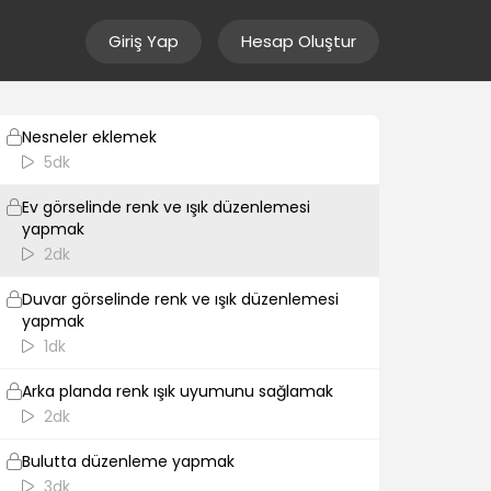
Giriş Yap
Hesap Oluştur
Duvar görselini eklemek ve evdeki
perspektif açıyı düzenlemek
6dk
Nesneler eklemek
5dk
Ev görselinde renk ve ışık düzenlemesi
yapmak
2dk
Duvar görselinde renk ve ışık düzenlemesi
yapmak
1dk
Arka planda renk ışık uyumunu sağlamak
2dk
Bulutta düzenleme yapmak
3dk