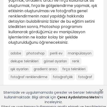
yapmak, Gradient aracı ve fırça kullanarak sis
oluşturmak, fırça ile gölgelendirme yapmak, ışık
Fırça ile sis ve duvarlarda çatlak oluşturmak
etkisinin oluşturulması ve fotoğrafta genel
6dk
renklendirmenin nasıl yapıldığı hakkında
detayları bulabilirsiniz Sizler de bu eğitim setini
Nesne eklemek 2
izledikten sonra, Photoshop programını
8dk
kullanarak gördüğümüz ev manipülasyon
işlemlerinin ne kadar kolay bir şekilde
Evi ışıklandırmak
oluşturulduğunu öğreneceksiniz.
6dk
Fırça kullanarak gölgelendirme yapmak
adobe
photoshop
perili ev
manipülasyon
6dk
dekupe teknikleri
görsel ayarları
renk
Manipülasyon çalışmasında genel renklendirme
ışık ayarları
gradient aracı
fırça teknikleri
yapmak
fotoğraf renklendirme
fotoğrafçılık
fotoğraf
5dk
×
Sonuç
Sitemizde ve uygulamamızda çerezler ve benzer teknolojiler
kullanılmaktadır. Bilgi almak için
Çerez Aydınlatma Metni
’ni
Sonuç
inceleyiniz.
1dk
Siteyi ve uygulamayı kullanımınızı analiz etmek ve tercihlerinize