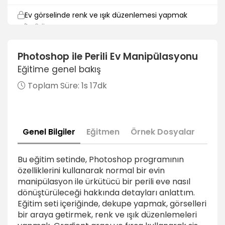
Ev görselinde renk ve ışık düzenlemesi yapmak
2dk
Duvar görselinde renk ve ışık düzenlemesi yapmak
Photoshop ile Perili Ev Manipülasyonu
1dk
Eğitime genel bakış
Arka planda renk ışık uyumunu sağlamak
Toplam Süre:
1s 17dk
2dk
Bulutta düzenleme yapmak
3dk
Genel Bilgiler
Eğitmen
Örnek Dosyalar
Nesneler üzerinde düzenleme yapmak
6dk
Bu eğitim setinde, Photoshop programının
özelliklerini kullanarak normal bir evin
Ağaçlar eklemek ve renk düzenlemesi yapmak
manipülasyon ile ürkütücü bir perili eve nasıl
2dk
dönüştürüleceği hakkında detayları anlattım.
Eğitim seti içeriğinde, dekupe yapmak, görselleri
Gradient aracı ile sis efekti eklemek
bir araya getirmek, renk ve ışık düzenlemeleri
3dk