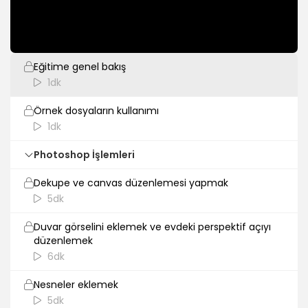
Giriş
Eğitime genel bakış
1dk
Örnek dosyaların kullanımı
1dk
Photoshop İşlemleri
Dekupe ve canvas düzenlemesi yapmak
5dk
Duvar görselini eklemek ve evdeki perspektif açıyı
düzenlemek
6dk
Nesneler eklemek
5dk