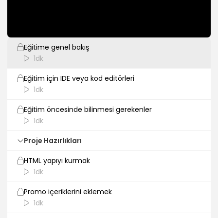
Giriş
Eğitime genel bakış
1dk
Eğitim için IDE veya kod editörleri
1dk
Eğitim öncesinde bilinmesi gerekenler
1dk
Proje Hazırlıkları
HTML yapıyı kurmak
1dk
Promo içeriklerini eklemek
1dk