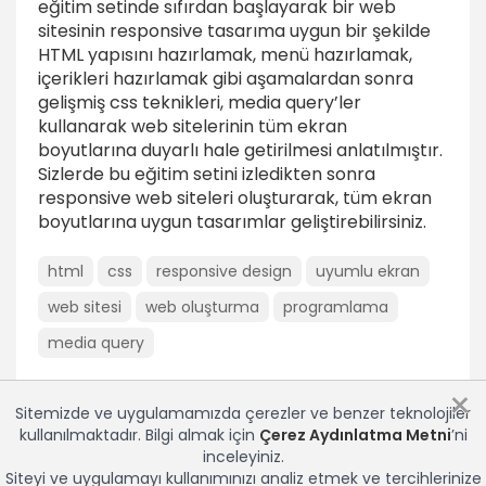
eğitim setinde sıfırdan başlayarak bir web
sitesinin responsive tasarıma uygun bir şekilde
Renkler eklemek
HTML yapısını hazırlamak, menü hazırlamak,
3dk
içerikleri hazırlamak gibi aşamalardan sonra
Başlıkları stillendirmek
gelişmiş css teknikleri, media query’ler
kullanarak web sitelerinin tüm ekran
1dk
boyutlarına duyarlı hale getirilmesi anlatılmıştır.
Metin ve linkleri stillendirmek
Sizlerde bu eğitim setini izledikten sonra
1dk
responsive web siteleri oluşturarak, tüm ekran
boyutlarına uygun tasarımlar geliştirebilirsiniz.
Footer alaninin stillendirmesi
1dk
html
css
responsive design
uyumlu ekran
web sitesi
web oluşturma
programlama
HTML Dökümanı Hazırlamak
media query
Bileşik kurallarını anlamak
1dk
×
Sitemizde ve uygulamamızda çerezler ve benzer teknolojiler
Linklere ikonlar eklemek
kullanılmaktadır. Bilgi almak için
Çerez Aydınlatma Metni
’ni
1dk
inceleyiniz.
Siteyi ve uygulamayı kullanımınızı analiz etmek ve tercihlerinize