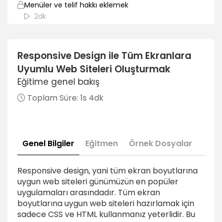
Menüler ve telif hakkı eklemek
2dk
HTML içeriğe örnek içerik eklemek
3dk
Responsive Design ile Tüm Ekranlara
Uyumlu Web Siteleri Oluşturmak
HTML Yapıyı Hazırlamak
Eğitime genel bakış
Tüm ekran boyutları için CSS dosyalarını bağlamak
Toplam Süre:
1s 4dk
1dk
Tüm ekranlar için media query’ler eklemek
2dk
Genel Bilgiler
Eğitmen
Örnek Dosyalar
Internet Explorer 7 ve 8 etkinleştirilmesi
1dk
Responsive design, yani tüm ekran boyutlarına
uygun web siteleri günümüzün en popüler
Viewport ölçek ayarlamak
uygulamaları arasındadır. Tüm ekran
3dk
boyutlarına uygun web siteleri hazırlamak için
sadece CSS ve HTML kullanmanız yeterlidir. Bu
Tüm Ekranlar için CSS Yazmak