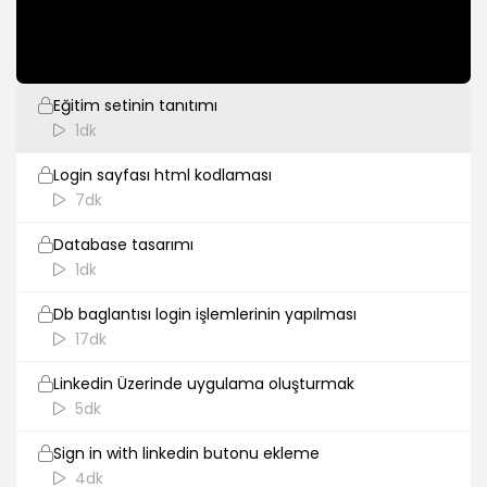
1dk
Eğitim İçeriği
Eğitim setinin tanıtımı
1dk
Login sayfası html kodlaması
7dk
Database tasarımı
1dk
Db baglantısı login işlemlerinin yapılması
17dk
Linkedin Üzerinde uygulama oluşturmak
5dk
Sign in with linkedin butonu ekleme
4dk