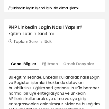
Linkedin login işlemi için izin alma işlemi
9dk
Access token alma işlemi
PHP Linkedin Login Nasıl Yapılır?
10dk
Eğitim setinin tanıtımı
Access token ile profil bilgilerini almak
Toplam Süre:
1s 16dk
9dk
Profil bilgilerini almak ve anasayfaya yönlendirmek
7dk
Genel Bilgiler
Eğitmen
Örnek Dosyalar
Eğitim seti sonu
1dk
Bu eğitim setinde, Linkedin kullanarak nasıl Login
ve Register işlemleri hakkında detayları
bulabilirsiniz. Eğitim seti içerinde; PHP'le beraber
normal bir üye entegrasyonu ve Linkedin
API'lerini kullanarak üye olma ve üye girişi
entegrasyonları anlatılmıştır. Sizler de bu eğitim