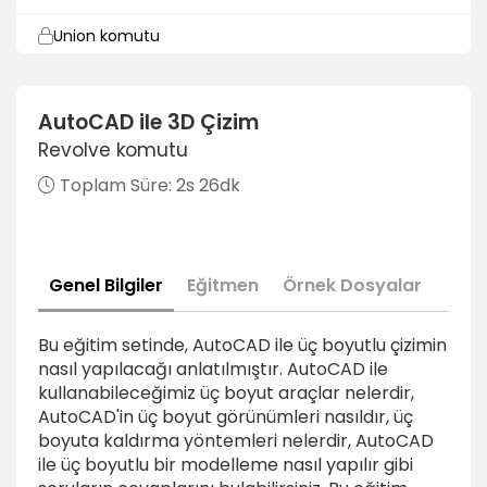
Union komutu
2dk
Subtract komutu
AutoCAD ile 3D Çizim
1dk
Revolve komutu
İntersect komutu
Toplam Süre:
2s 26dk
1dk
Fillet ve chamfer komutları
4dk
Genel Bilgiler
Eğitmen
Örnek Dosyalar
Seçim araçları
5dk
Bu eğitim setinde, AutoCAD ile üç boyutlu çizimin
nasıl yapılacağı anlatılmıştır. AutoCAD ile
Layer ayarlari
kullanabileceğimiz üç boyut araçlar nelerdir,
1dk
AutoCAD'in üç boyut görünümleri nasıldır, üç
boyuta kaldırma yöntemleri nelerdir, AutoCAD
Üç boyutlu görünümler
ile üç boyutlu bir modelleme nasıl yapılır gibi
5dk