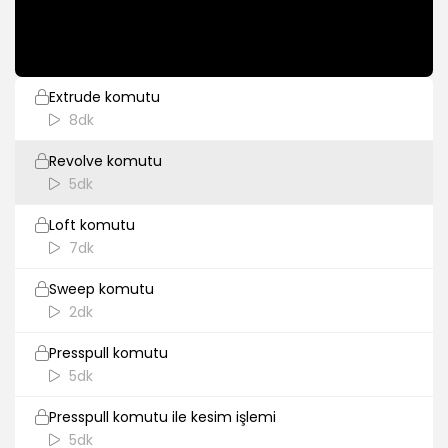
Üç boyutlu nesneler
2dk
Extrude komutu
8dk
Revolve komutu
5dk
Loft komutu
7dk
Sweep komutu
2dk
Presspull komutu
5dk
Presspull komutu ile kesim işlemi
5dk