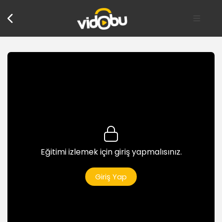
Giriş
Eğitime genel bakış
1dk
Autocad ve 3 boyut
1dk
Eğitimi izlemek için giriş yapmalısınız.
Üç Boyut Araçları
Çalışma alanının değiştirilmesi
Giriş Yap
1dk
Üç boyutlu hazır nesne çizimi
4dk