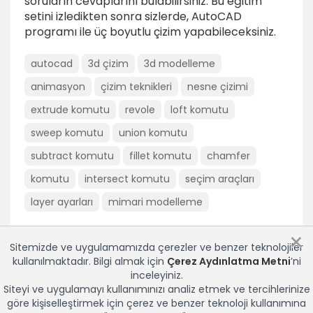
soruların cevaplarını bulabilirsiniz. Bu eğitim
setini izledikten sonra sizlerde, AutoCAD
Mekanik Parça Modelleme
programı ile üç boyutlu çizim yapabileceksiniz.
Mekanik parça modelleme 1
autocad
3d çizim
3d modelleme
1dk
animasyon
çizim teknikleri
nesne çizimi
Mekanik parça modelleme 2
extrude komutu
revole
loft komutu
4dk
sweep komutu
union komutu
Mekanik parça modelleme 3
subtract komutu
fillet komutu
chamfer
3dk
komutu
intersect komutu
seçim araçları
Mekanik parça modelleme 4
layer ayarları
5dk
mimari modelleme
Mekanik parça modelleme 5
×
4dk
Sitemizde ve uygulamamızda çerezler ve benzer teknolojiler
kullanılmaktadır. Bilgi almak için
Çerez Aydınlatma Metni
’ni
Mekanik parça modelleme 6
inceleyiniz.
Siteyi ve uygulamayı kullanımınızı analiz etmek ve tercihlerinize
2dk
göre kişiselleştirmek için çerez ve benzer teknoloji kullanımına