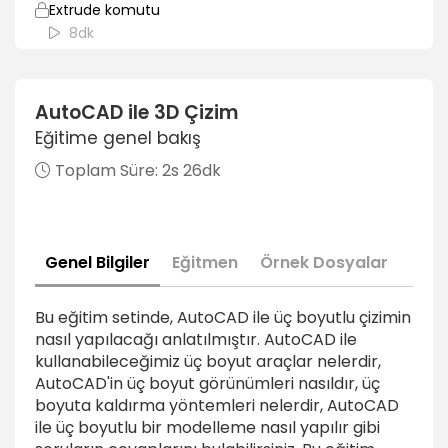
Extrude komutu
8dk
Revolve komutu
5dk
AutoCAD ile 3D Çizim
Eğitime genel bakış
Loft komutu
7dk
Toplam Süre:
2s 26dk
Sweep komutu
2dk
Genel Bilgiler
Eğitmen
Örnek Dosyalar
Presspull komutu
5dk
Bu eğitim setinde, AutoCAD ile üç boyutlu çizimin
Presspull komutu ile kesim işlemi
nasıl yapılacağı anlatılmıştır. AutoCAD ile
5dk
kullanabileceğimiz üç boyut araçlar nelerdir,
AutoCAD'in üç boyut görünümleri nasıldır, üç
Union komutu
boyuta kaldırma yöntemleri nelerdir, AutoCAD
2dk
ile üç boyutlu bir modelleme nasıl yapılır gibi