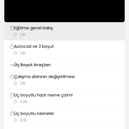
Giriş
Eğitime genel bakış
1dk
Autocad ve 3 boyut
1dk
Üç Boyut Araçları
Çalışma alanının değiştirilmesi
1dk
Üç boyutlu hazır nesne çizimi
4dk
Üç boyutlu nesneler
2dk