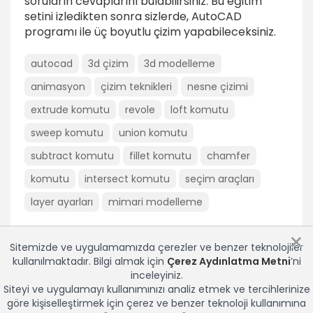
soruların cevaplarını bulabilirsiniz. Bu eğitim
Subtract komutu
setini izledikten sonra sizlerde, AutoCAD
1dk
programı ile üç boyutlu çizim yapabileceksiniz.
İntersect komutu
autocad
3d çizim
3d modelleme
1dk
animasyon
çizim teknikleri
nesne çizimi
Fillet ve chamfer komutları
extrude komutu
revole
loft komutu
4dk
sweep komutu
union komutu
Seçim araçları
subtract komutu
fillet komutu
chamfer
5dk
komutu
intersect komutu
seçim araçları
Layer ayarlari
layer ayarları
1dk
mimari modelleme
Üç boyutlu görünümler
×
5dk
Sitemizde ve uygulamamızda çerezler ve benzer teknolojiler
kullanılmaktadır. Bilgi almak için
Çerez Aydınlatma Metni
’ni
Mekanik Parça Modelleme
inceleyiniz.
Siteyi ve uygulamayı kullanımınızı analiz etmek ve tercihlerinize
göre kişiselleştirmek için çerez ve benzer teknoloji kullanımına
Mekanik parça modelleme 1