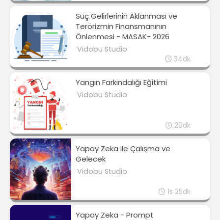
Suç Gelirlerinin Aklanması ve
Terörizmin Finansmanının
Önlenmesi - MASAK- 2026
Vidobu Studio
34dk
Yangın Farkındalığı Eğitimi
Vidobu Studio
20dk
Yapay Zeka ile Çalışma ve
Gelecek
Vidobu Studio
1s 25dk
Yapay Zeka - Prompt