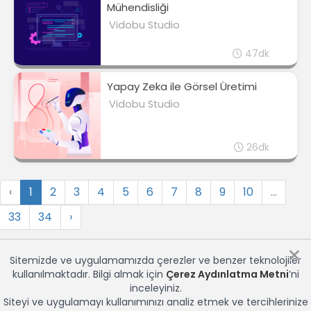
Mühendisliği
Vidobu Studio
47dk
Yapay Zeka ile Görsel Üretimi
Vidobu Studio
26dk
‹
1
2
3
4
5
6
7
8
9
10
...
33
34
›
×
Sitemizde ve uygulamamızda çerezler ve benzer teknolojiler
kullanılmaktadır. Bilgi almak için
Çerez Aydınlatma Metni
’ni
inceleyiniz.
Siteyi ve uygulamayı kullanımınızı analiz etmek ve tercihlerinize