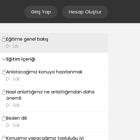
Giriş Yap
Hesap Oluştur
Giriş
Eğitime genel bakış
1dk
Eğitim İçeriği
Anlatacağımız konuya hazırlanmak
3dk
Nasıl anlattığımız ne anlattığımdan daha
önemli
3dk
Beden dili
3dk
Konuşma yapacağımız topluluğu iyi