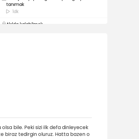
tanımak
1dk
Akılda kalabilmek
1dk
Korku ve heyecanın bünyemizdeki olumsuz
etkileri
4dk
Kısa cümleler kurmak
2dk
sa bile. Peki sizi ilk defa dinleyecek
 biraz tedirgin oluruz. Hatta bazen o