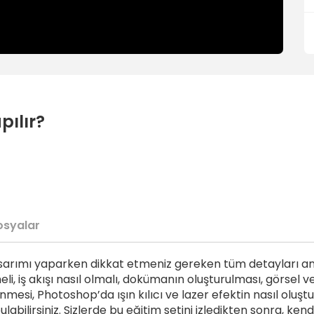
pılır?
osyalar
asarımı yaparken dikkat etmeniz gereken tüm detayları anlat
eli, iş akışı nasıl olmalı, dokümanın oluşturulması, görsel
enmesi, Photoshop’da ışın kılıcı ve lazer efektin nasıl olu
abilirsiniz. Sizlerde bu eğitim setini izledikten sonra, kend