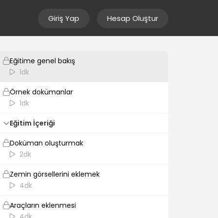
Giriş Yap
Hesap Oluştur
Giriş
Eğitime genel bakış
1dk
Örnek dokümanlar
1dk
Eğitim İçeriği
Doküman oluşturmak
2dk
Zemin görsellerini eklemek
4dk
Araçların eklenmesi
4dk