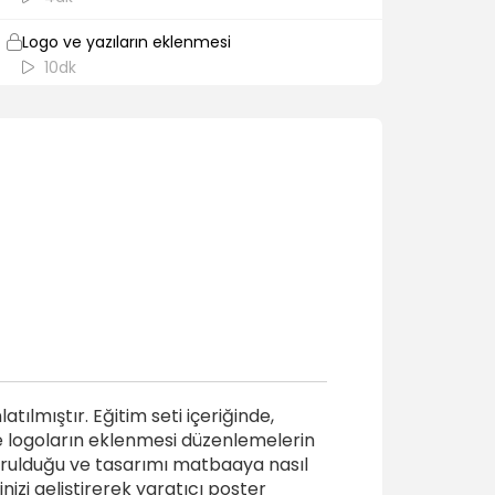
Logo ve yazıların eklenmesi
10dk
Karakterlerin eklenmesi
10dk
Görselde düzenleme yapmak
10dk
Işın kılıcı oluşturmak
4dk
Lazer izi oluşturmak
8dk
Zeminde düzenlemek yapmak
ılmıştır. Eğitim seti içeriğinde,
6dk
 ve logoların eklenmesi düzenlemelerin
şturulduğu ve tasarımı matbaaya nasıl
Dış kısım ve çerçevede düzenleme yapmak
inizi geliştirerek yaratıcı poster
4dk