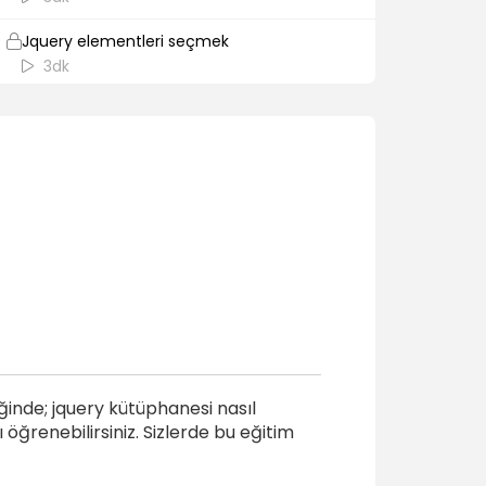
Jquery elementleri seçmek
3dk
Css metodu
5dk
Attr metodu
5dk
RemoveAttr metodu
1dk
Click metodu
4dk
Text metodu
iğinde; jquery kütüphanesi nasıl
4dk
ı öğrenebilirsiniz. Sizlerde bu eğitim
Val metodu
6dk