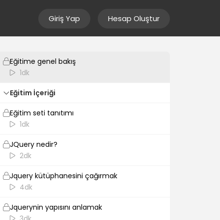
Giriş Yap
Hesap Oluştur
Giriş
Eğitime genel bakış
1dk
Eğitim İçeriği
Eğitim seti tanıtımı
1dk
JQuery nedir?
2dk
Jquery kütüphanesini çağırmak
4dk
Jquerynin yapısını anlamak
3dk