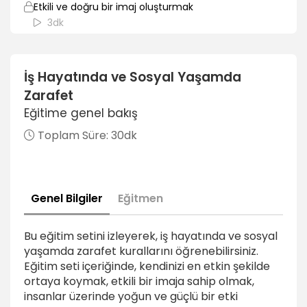
Etkili ve doğru bir imaj oluşturmak
3dk
Doğru ve etkili konuşmak
3dk
İş Hayatında ve Sosyal Yaşamda
Zarafet
Çevremizle ilişkiler ve kişisel alan sınırları
2dk
Eğitime genel bakış
Toplam Süre:
30dk
Masa kültürü ve düzeni
2dk
İş ve sosyal yaşamda kadın ve erkeğin durması
gereken yerler
Genel Bilgiler
Eğitmen
2dk
Bu eğitim setini izleyerek, iş hayatında ve sosyal
Beden orantısı, renkler ve aksesuar kullanımı
yaşamda zarafet kurallarını öğrenebilirsiniz.
3dk
Eğitim seti içeriğinde, kendinizi en etkin şekilde
ortaya koymak, etkili bir imaja sahip olmak,
insanlar üzerinde yoğun ve güçlü bir etki