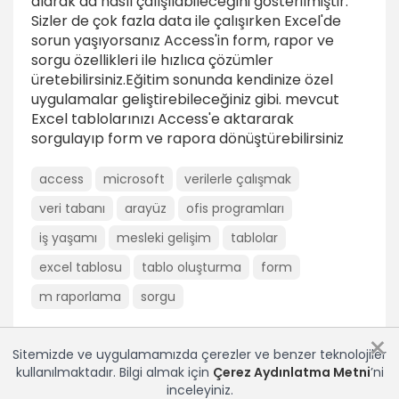
alarak da nasıl çalışılabileceğini gösterilmiştir.
Sizler de çok fazla data ile çalışırken Excel'de
Birincil anahtarları seçmek
sorun yaşıyorsanız Access'in form, rapor ve
2dk
sorgu özellikleri ile hızlıca çözümler
üretebilirsiniz.Eğitim sonunda kendinize özel
Tablo yapısı ve ihtiyaçları belirlemek
uygulamalar geliştirebileceğiniz gibi. mevcut
24dk
Excel tablolarınızı Access'e aktararak
sorgulayıp form ve rapora dönüştürebilirsiniz
Yardımcı tablolar hazırlamak
1dk
access
microsoft
verilerle çalışmak
Veritabanı Oluşturmak
veri tabanı
arayüz
ofis programları
Yeni veritabanı oluşturup kaydetmek
iş yaşamı
mesleki gelişim
tablolar
1dk
excel tablosu
tablo oluşturma
form
Tasarım görünümünde tablo oluşturmak
m raporlama
sorgu
3dk
×
Alan özelliklerini ayarlamak
Sitemizde ve uygulamamızda çerezler ve benzer teknolojiler
7dk
kullanılmaktadır. Bilgi almak için
Çerez Aydınlatma Metni
’ni
inceleyiniz.