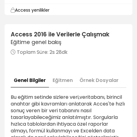
Access yenilikler
2dk
Veritabanı bileşenleri
Access 2016 ile Verilerle Çalışmak
1dk
Eğitime genel bakış
Gezinti bölmesini kullanmak
Toplam Süre:
2s 28dk
1dk
Access veritabanını açmak ve kapatmak
3dk
Genel Bilgiler
Eğitmen
Örnek Dosyalar
Örnek veritabanlarını incelemek ve şablon
kullanmak
Bu eğitim setinde sizlere veri,veritabanı, birincil
5dk
anahtar gibi kavramları anlatarak Acces'te hızlı
sonuç veren bir veri tabanını nasıl
Veritabanı Analizi
tasarlayabileceğimiz anlatılmıştır. Sorgularla
hızlıca tablolardan ihtiyaca özel raporlar
Tablolar arasında ilişki kurmak
almayı, formül kullanmayı ve Excelden data
2dk