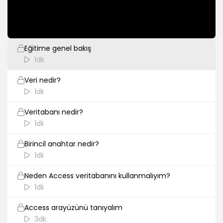
Giriş
Eğitime genel bakış
1dk
Veri nedir?
1dk
Veritabanı nedir?
1dk
Birincil anahtar nedir?
1dk
Neden Access veritabanını kullanmalıyım?
1dk
Access arayüzünü tanıyalım
3dk